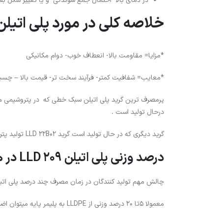
در دمای بالا احتمال جمع شوندگی و یا تغییر شکل بسی
خلاصه کلی در مورد پلی اتیلن LLD 209 
*مزایا= مقاومت بالا- انعطاف خوب- دوام مکانیکی
*معایب= شفافیت کمتر- فرآیند سخت تر- قیمت بالا – چسب
درحال تولید است .
گرید دیگری که در حال تولید است گرید LLD 22B02 تولید پتروشیمی مهاباد و لرستان می‌باشد .
درصد وزنی پلی اتیلن LLD 209 در هنگام استفاده به عنوان نرم کننده :
چالش مهم تولید کنندگان در زمان مصرف چند درصد پلی اتیلن LLD209 بعنوان کمکی یا نرم کننده با الباقی مواد ترکیب ک
معمولا 5تا 20 درصد وزنی از LLDPE به پلیمر پایه میتوان اضافه کرد