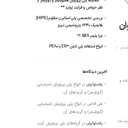
**مقایسه پلی پروپیلن هموپلیمر و کوپلیمر از
نظر خواص و فرآیند تولید **
بررسی تخصصی پلی استایرن مقاوم (HIPS)
ه عنوان
هایمپک 7240 پتروشیمی تبریز
چرا پلیمر ABS ؟؟
انواع استفاده پلی اتیلن EX3 یا PE80
طره‌ای
آخرین دیدگاه‌ها
اده و
انواع پلی پروپیلن‌ شیمیایی
پلاستوایران
در
(کوپلیمر) و گریدهای آن
انواع پلی پروپیلن‌ شیمیایی
علی قاضی
در
(کوپلیمر) و گریدهای آن
گرفته می‌شوند اما
گروه‌های پلی پروپیلن‌ گرید
پلاستوایران
در