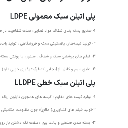
پلی اتیلن سبک معمولی LDPE
1- صنایع بسته بندی شفاف مواد غذایی: بعلت شفافیت در صنایع برای بسته بندی نان- شیر – سبزیجات و لبنیات …..مناسب‌تر می‌باشد .
2- تولید کیسه‌های پلاستیکی سبک و فروشگاهی : تولید راحت و ارزان – فرم دهی سریع و راحت
3- فیلم های پوششی سبک و شفاف : سلفون یا روکش بسته بندی کالا
4- عایق سیم و کابل: از آنجایی که فرآیندپذیری خوبی دارد( وجود شاخه‌های بلند و نامنظم) و عایق خوبی برای برق می‌باشد .
پلی اتیلن سبک خطی LLDPE
1- تولید کیسه های مقاوم : کیسه های همچون نایلون زباله – کیسه های خرید سنگین و بسته بندی صنعتی
2-تولید فیلم های کشاورزی( مالچ): چون مقاومت مکانیکی بالا و دوام بیشتری دارد.
3- بسته بندی صنعتی و پالت پیچ : سفت نگه داشتن بار روی پالت