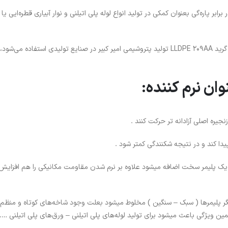
بر پاره‌گی بعنوان کمکی در تولید انواع لوله پلی اتیلنی و نوار آبیاری قطره‌ایی یا
شایع ترین موردی که از پلی اتیلن سبک خطی علی‌الخصوص گرید LLDPE 209AA تولید پتروشیمی امیر کبیر در صنایع تولیدی استفاده 
دا کند و در نتیجه شکنندگی کمتر شود .
تحکام کششی مناسب :زمانی که پلی اتیلن LLD 209 به یک پلیمر سخت اضافه میشود علاوه بر نرم شدن مقاومت مکانیکی را هم ا
ناسب با دیگر پلیمرها : زمانی که LLD 209 با دیگر پلیمرها ( سبک – سنگین ) مخلوط میشود بعلت وجود شاخه‌های کوتاه و منظ
 ویژگی باعث میشود برای تولید لوله‌های پلی اتیلنی – ورق‌های پلی اتیلنی ….