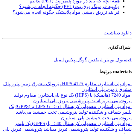
همه آنچه که باید در مورد پلیمر پت (PET) بدانیم
وکیوم فرمینگ ورق پت (PET) چگونه انجام می‌شود؟
فرآیند تزریق دمشی مواد پلاستیک چگونه انجام می‌شود؟
دانلود دیتاشیت
اشتراک گذاری
فیسبوک
توییتر
لینکدین
گوگل پلاس
ایمیل
materials
مرتبط
مواد پلی استایرن مقاوم HIPS 4125 پتروپاک مشرق زمین
پترو پاک
مشرق زمین, پلی استایرن
مواد 7240 (هایمپک) یا (HIPS) یک نوع پلی‌استایرن مقاوم تولید
پتروشیمی تبریز است
پتروشیمی تبریز, پلی استایرن
مواد پلی استایرن معمولی کریستال TJPS-G 1551 یا (GPPS) یک
پلیمر شفاف و شکننده تولید پتروشیمی تخت جمشید می‌باشد
پتروشیمی تخت جمشید, پلی استایرن
مواد پلی استایرن معمولی کریستال 1540 یا (GPPS) یک پلیمر
شفاف و شکننده تولید پتروشیمی تبریز میباشد
پتروشیمی تبریز, پلی