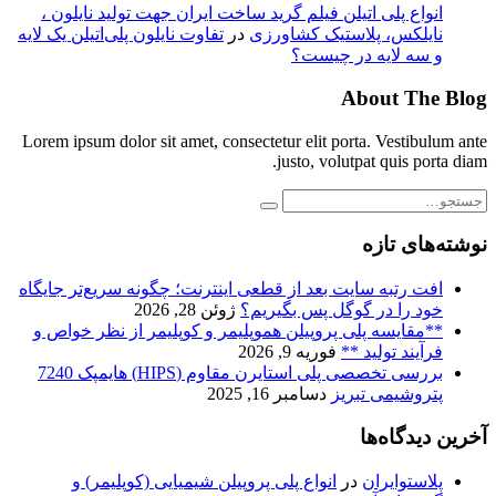
انواع پلی اتیلن فیلم گرید ساخت ایران جهت تولید نایلون ،
نایلکس، پلاستیک کشاورزی
در
تفاوت نایلون پلی‌اتیلن یک لایه
و سه لایه در چیست؟
About The Blog
Lorem ipsum dolor sit amet, consectetur elit porta. Vestibulum ante
justo, volutpat quis porta diam.
نوشته‌های تازه
افت رتبه سایت بعد از قطعی اینترنت؛ چگونه سریع‌تر جایگاه
خود را در گوگل پس بگیریم؟
ژوئن 28, 2026
**مقایسه پلی پروپیلن هموپلیمر و کوپلیمر از نظر خواص و
فرآیند تولید **
فوریه 9, 2026
بررسی تخصصی پلی استایرن مقاوم (HIPS) هایمپک 7240
پتروشیمی تبریز
دسامبر 16, 2025
آخرین دیدگاه‌ها
پلاستوایران
در
انواع پلی پروپیلن‌ شیمیایی (کوپلیمر) و