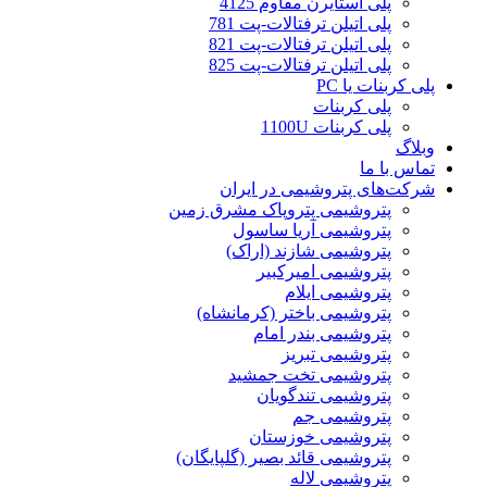
پلی استایرن مقاوم 4125
پلی اتیلن ترفتالات-پت 781
پلی اتیلن ترفتالات-پت 821
پلی اتیلن ترفتالات-پت 825
پلی کربنات یا PC
پلی کربنات
پلی کربنات 1100U
وبلاگ
تماس با ما
شرکت‌های پتروشیمی‌ در ایران
پتروشیمی پتروپاک مشرق زمین
پتروشیمی آریا ساسول
پتروشیمی شازند (اراک)
پتروشیمی امیرکبیر
پتروشیمی ایلام
پتروشیمی باختر (کرمانشاه)
پتروشیمی بندر امام
پتروشیمی تبریز
پتروشیمی تخت جمشید
پتروشیمی تندگویان
پتروشیمی جم
پتروشیمی خوزستان
پتروشیمی قائد بصیر (گلپایگان)
پتروشیمی لاله